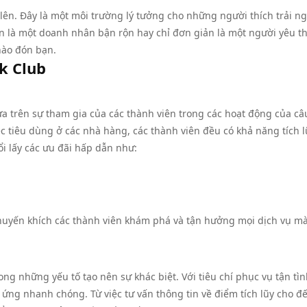
 lên. Đây là một môi trường lý tưởng cho những người thích trải n
 là một doanh nhân bận rộn hay chỉ đơn giản là một người yêu th
hào đón bạn.
k Club
a trên sự tham gia của các thành viên trong các hoạt động của câ
ệc tiêu dùng ở các nhà hàng, các thành viên đều có khả năng tích l
i lấy các ưu đãi hấp dẫn như:
uyến khích các thành viên khám phá và tận hưởng mọi dịch vụ m
ng những yếu tố tạo nên sự khác biệt. Với tiêu chí phục vụ tận tìn
ứng nhanh chóng. Từ việc tư vấn thông tin về điểm tích lũy cho đế