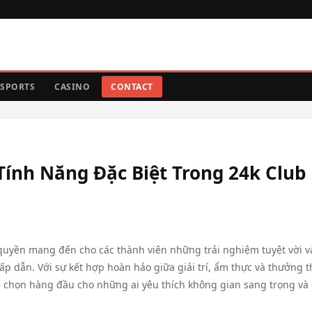
SPORTS
CASINO
CONTACT
ính Năng Đặc Biệt Trong 24k Club
 quyền mang đến cho các thành viên những trải nghiệm tuyệt vời v
p dẫn. Với sự kết hợp hoàn hảo giữa giải trí, ẩm thực và thưởng 
a chọn hàng đầu cho những ai yêu thích không gian sang trọng và 