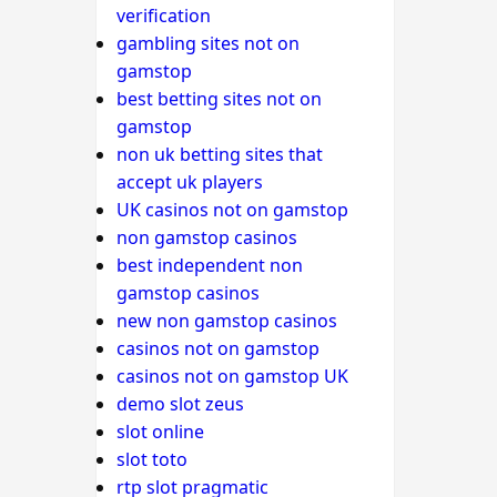
verification
gambling sites not on
gamstop
best betting sites not on
gamstop
non uk betting sites that
accept uk players
UK casinos not on gamstop
non gamstop casinos
best independent non
gamstop casinos
new non gamstop casinos
casinos not on gamstop
casinos not on gamstop UK
demo slot zeus
slot online
slot toto
rtp slot pragmatic