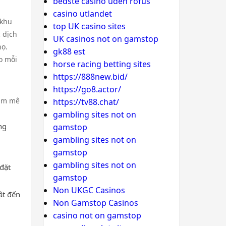
bedste casino uden rofus
casino utlandet
 khu
top UK casino sites
 dịch
UK casinos not on gamstop
họ.
gk88 est
o mỗi
horse racing betting sites
https://888new.bid/
https://go8.actor/
đam mê
https://tv88.chat/
gambling sites not on
ng
gamstop
gambling sites not on
gamstop
gambling sites not on
đặt
gamstop
Non UKGC Casinos
ật đến
Non Gamstop Casinos
casino not on gamstop