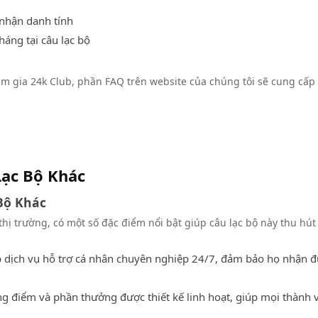
 nhận danh tính
háng tại câu lạc bộ
am gia 24k Club, phần FAQ trên website của chúng tôi sẽ cung cấp
Lạc Bộ Khác
Bộ Khác
 thị trường, có một số đặc điểm nổi bật giúp câu lạc bộ này thu hú
ập dịch vụ hỗ trợ cá nhân chuyên nghiệp 24/7, đảm bảo họ nhận 
g điểm và phần thưởng được thiết kế linh hoạt, giúp mọi thành 