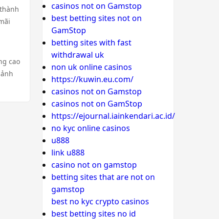
casinos not on Gamstop
 thành
best betting sites not on
 mãi
GamStop
betting sites with fast
withdrawal uk
ng cao
non uk online casinos
 ảnh
https://kuwin.eu.com/
casinos not on Gamstop
casinos not on GamStop
https://ejournal.iainkendari.ac.id/
no kyc online casinos
u888
link u888
casino not on gamstop
betting sites that are not on
gamstop
best no kyc crypto casinos
best betting sites no id