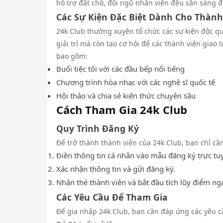
hỗ trợ đặt chỗ, đội ngũ nhân viên đều sẵn sàng đ
Các Sự Kiện Đặc Biệt Dành Cho Thành
24k Club thường xuyên tổ chức các sự kiện độc q
giải trí mà còn tạo cơ hội để các thành viên giao 
bao gồm:
Buổi tiệc tối với các đầu bếp nổi tiếng
Chương trình hòa nhạc với các nghệ sĩ quốc tế
Hội thảo và chia sẻ kiến thức chuyên sâu
Cách Tham Gia 24k Club
Quy Trình Đăng Ký
Để trở thành thành viên của 24k Club, bạn chỉ cầ
Điền thông tin cá nhân vào mẫu đăng ký trực tuy
Xác nhận thông tin và gửi đăng ký.
Nhận thẻ thành viên và bắt đầu tích lũy điểm nga
Các Yêu Cầu Để Tham Gia
Để gia nhập 24k Club, bạn cần đáp ứng các yêu c