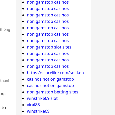
non gamstop casinos
non gamstop casinos
non gamstop casinos
non gamstop casinos
non gamstop casinos
 thông
non gamstop casinos
non gamstop casinos
non gamstop slot sites
non gamstop casinos
non gamstop casinos
non gamstop casinos
https://scorelike.com/soi-keo
casinos not on gamstop
t thành
casinos not on gamstop
non gamstop betting sites
được
winstrike69 slot
viral88
viên
winstrike69