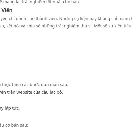
ể mang lại trải nghiệm tốt nhất cho bạn.
 Viên
uyền chỉ dành cho thành viên. Những sự kiện này không chỉ mang 
lưu, kết nối và chia sẻ những trải nghiệm thú vị. Một số sự kiện tiêu
n thực hiện các bước đơn giản sau:
ến trên website của câu lạc bộ.
y lập tức.
ầu cơ bản sau: