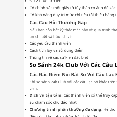
Đủ 21 tuổi trở lên
Có chính xác một giấy tờ tùy thân có ảnh để xác
Có khả năng duy trì mức chi tiêu tối thiểu hàng t
Các Câu Hỏi Thường Gặp
Nếu bạn còn bất kỳ thắc mắc nào về quá trình th
tin chi tiết và hữu ích về:
Các yêu cầu thành viên
Cách tích lũy và sử dụng điểm
Thông tin về các sự kiện đặc biệt
So Sánh 24k Club Với Các Câu 
Các Đặc Điểm Nổi Bật So Với Câu Lạc 
Khi so sánh 24k Club với các câu lạc bộ khác trên
viên:
Dịch vụ tận tâm:
Các thành viên có thể truy c
sự chăm sóc chu đáo nhất.
Chương trình phần thưởng đa dạng:
Hệ thốn
đều có cơ hội nhận được lợi ích tối đa.