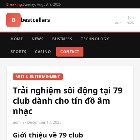
Breaking:
Sunday, August 9, 2026
Sun
B
bestcellars
Aug 9, 2026
HOME
NEWS
BUSINESS
TECHNOLOGY
SPORTS
CASINO
CONTACT
ARTS & ENTERTAINMENT
Trải nghiệm sôi động tại 79
club dành cho tín đồ âm
nhạc
admin • December 14, 2025
Giới thiệu về 79 club